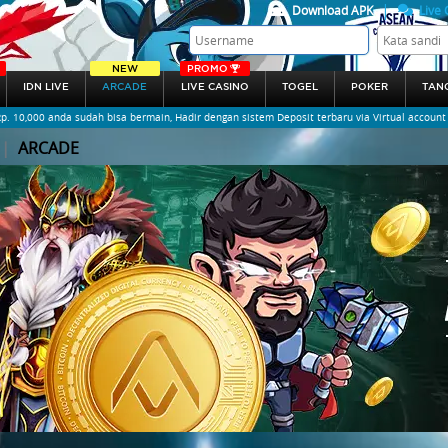
|
Download APK
Live 
NEW
PROMO
IDN LIVE
ARCADE
LIVE CASINO
TOGEL
POKER
TAN
 anda sudah bisa bermain, Hadir dengan sistem Deposit terbaru via Virtual account (man
ARCADE