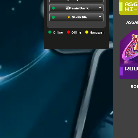
ASGA
Online
Offline
Gangguan
RO