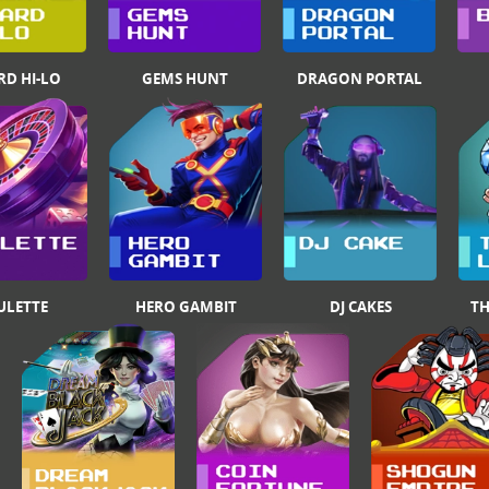
RD HI-LO
GEMS HUNT
DRAGON PORTAL
ULETTE
HERO GAMBIT
DJ CAKES
TH