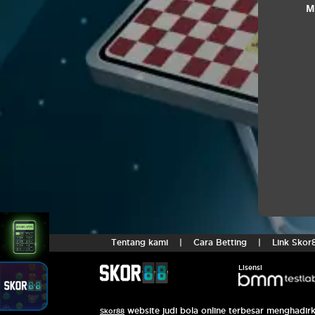
M
Tentang kami
|
Cara Betting
|
Link Skor
Lisensi
website judi bola online terbesar menghadirk
Skor88